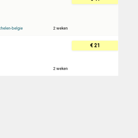
helen-belgie
2 weken
€ 21
2 weken