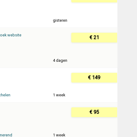
gisteren
oek website
€ 21
4 dagen
€ 149
helen
1 week
€ 95
merend
1 week