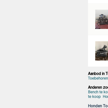
Aanbod in 
Toebehoren
Anderen zoc
Bench te k
te koop
Ho
Honden To