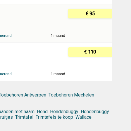
€ 95
merend
1 maand
€ 110
merend
1 maand
Toebehoren Antwerpen
Toebehoren Mechelen
banden met naam
Hond
Hondenbuggy
Hondenbuggy
uitjes
Trimtafel
Trimtafels te koop
Wallace