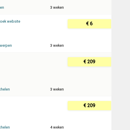
ten
3 weken
oek website
€ 6
werpen
3 weken
€ 209
helen
3 weken
€ 209
helen
4 weken