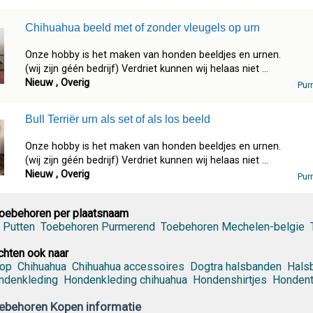
Chihuahua beeld met of zonder vleugels op urn
Onze hobby is het maken van honden beeldjes en urnen.
(wij zijn géén bedrijf) Verdriet kunnen wij helaas niet ...
Nieuw , Overig
Pur
Bull Terriër urn als set of als los beeld
Onze hobby is het maken van honden beeldjes en urnen.
(wij zijn géén bedrijf) Verdriet kunnen wij helaas niet ...
Nieuw , Overig
Pur
Toebehoren per plaatsnaam
 Putten
Toebehoren Purmerend
Toebehoren Mechelen-belgie
hten ook naar
oop
Chihuahua
Chihuahua accessoires
Dogtra halsbanden
Hals
ndenkleding
Hondenkleding chihuahua
Hondenshirtjes
Hondentr
ebehoren Kopen informatie