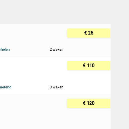
€ 25
helen
2 weken
€ 110
merend
3 weken
€ 120