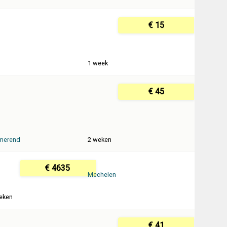
€ 15
1 week
€ 45
merend
2 weken
€ 4635
Mechelen
eken
€ 41