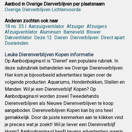
Aanbod in Overige Dierverblijven per plaatsnaam
Overige Dierverblijven Lichtenvoorde
Anderen zochten ook naar
18 no
35 l
Aanzuigventilator
Afzuiger
Afzuigers
Afzuigventilator
Aluminium
Barneveld
Blower
Dakventilator
Deze 12
Dieren
Dierverblijven
Direct apart
Doeleinden
Leuke Dierenverblijven Kopen informatie
Op Aanbodpagina.nl is "Dieren" een populaire rubriek. In
deze subrubriek behandelen we Overige Dierenverblijven.
Hier kom je bijvoorbeeld advertenties tegen over de
volgende producten: Aquariums, Hondenhokken, Stallen en
Manden. Wil je een Dierenverblijf Kopen? Op
Aanbodpagina.nl worden zowel Tweedehands
Dierenverblijven als Nieuwe Dierenverblijven te koop
aangeboden. Dierenverblijven Kopen kan bij ons heel
gemakkelijk. Door de juiste kenmerken aan te klikken vind
je precies wat je zoekt! Wil je liever een Dierenverblijf
Huren? Aanbodpagina.nl heeft tevens advertenties waarin