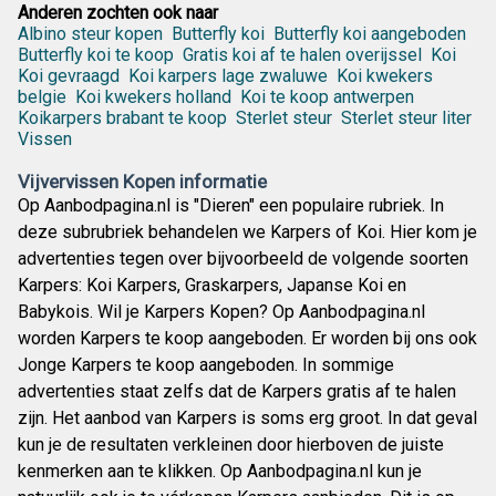
Anderen zochten ook naar
Albino steur kopen
Butterfly koi
Butterfly koi aangeboden
Butterfly koi te koop
Gratis koi af te halen overijssel
Koi
Koi gevraagd
Koi karpers lage zwaluwe
Koi kwekers
belgie
Koi kwekers holland
Koi te koop antwerpen
Koikarpers brabant te koop
Sterlet steur
Sterlet steur liter
Vissen
Vijvervissen Kopen informatie
Op Aanbodpagina.nl is "Dieren" een populaire rubriek. In
deze subrubriek behandelen we Karpers of Koi. Hier kom je
advertenties tegen over bijvoorbeeld de volgende soorten
Karpers: Koi Karpers, Graskarpers, Japanse Koi en
Babykois. Wil je Karpers Kopen? Op Aanbodpagina.nl
worden Karpers te koop aangeboden. Er worden bij ons ook
Jonge Karpers te koop aangeboden. In sommige
advertenties staat zelfs dat de Karpers gratis af te halen
zijn. Het aanbod van Karpers is soms erg groot. In dat geval
kun je de resultaten verkleinen door hierboven de juiste
kenmerken aan te klikken. Op Aanbodpagina.nl kun je