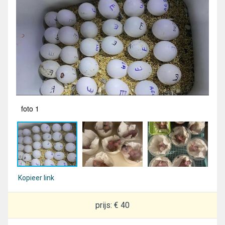
foto 1
fot
Kopieer link
prijs: € 40