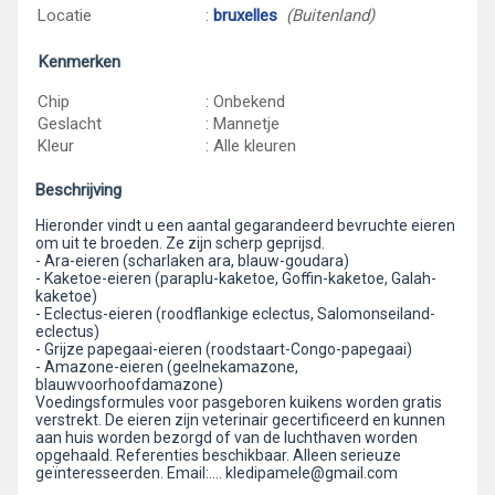
Locatie
:
bruxelles
(Buitenland)
Kenmerken
Chip
: Onbekend
Geslacht
: Mannetje
Kleur
: Alle kleuren
Beschrijving
Hieronder vindt u een aantal gegarandeerd bevruchte eieren
om uit te broeden. Ze zijn scherp geprijsd.
- Ara-eieren (scharlaken ara, blauw-goudara)
- Kaketoe-eieren (paraplu-kaketoe, Goffin-kaketoe, Galah-
kaketoe)
- Eclectus-eieren (roodflankige eclectus, Salomonseiland-
eclectus)
- Grijze papegaai-eieren (roodstaart-Congo-papegaai)
- Amazone-eieren (geelnekamazone,
blauwvoorhoofdamazone)
Voedingsformules voor pasgeboren kuikens worden gratis
verstrekt. De eieren zijn veterinair gecertificeerd en kunnen
aan huis worden bezorgd of van de luchthaven worden
opgehaald. Referenties beschikbaar. Alleen serieuze
geïnteresseerden. Email:.... kledipamele@gmail.com