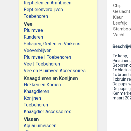
Reptielen en Amfibieën
Chip
Reptielenverblijven
Geslacht
Toebehoren
Kleur
Leeftijd
Vee
Stambo
Pluimvee
Vacht
Runderen
Schapen, Geiten en Varkens
Beschrijv
Veeverblijven
Te koop,
Pluimvee | Toebehoren
Pinscher 
Vee | Toebehoren
Geboren o
1x black a
Vee en Pluimvee Accessoires
1x bruin t
Knaagdieren en Konijnen
1xbruin re
De pups w
Hokken en Kooien
De pups gr
Knaagdieren
Kenmerken:
Konijnen
maart 202
Toebehoren
Knaagdier Accessoires
Vissen
Aquariumvissen