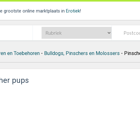
de grootste online marktplaats in
Erotiek
!
ren en Toebehoren
-
Bulldogs, Pinschers en Molossers
- Pinsch
her pups