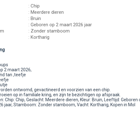
: Chip
: Meerdere dieren
: Bruin
: Geboren op 2 maart 2026 jaar
om
: Zonder stamboom
: Kortharig
ing
pups
p 2 maart 2026,
nd tan ,teefje
eefje
utje
orden ontwomd, gevactineerd en voorzien van een chip.
oeien op in familiale kring, en zijn te bezichtigen op afspraak.
 Chip: Chip, Geslacht: Meerdere dieren, Kleur: Bruin, Leeftijd: Geboren 
6 jaar, Stamboom: Zonder stamboom, Vacht: Kortharig, Kopen in Mol