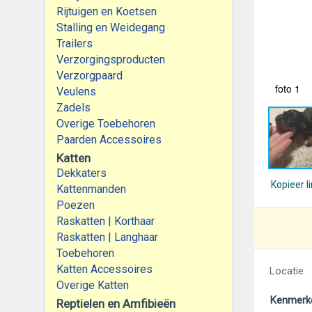
Rijtuigen en Koetsen
Stalling en Weidegang
Trailers
Verzorgingsproducten
Verzorgpaard
foto 1
Veulens
Zadels
Overige Toebehoren
Paarden Accessoires
Katten
Dekkaters
Kopieer l
Kattenmanden
Poezen
Raskatten | Korthaar
Raskatten | Langhaar
Toebehoren
Katten Accessoires
Locatie
Overige Katten
Kenmerk
Reptielen en Amfibieën