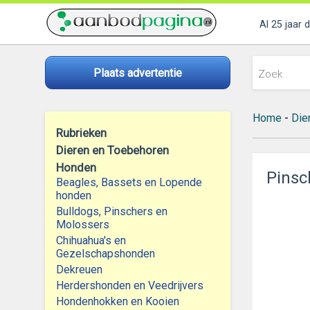
Al 25 jaar 
Plaats advertentie
Home
-
Die
Rubrieken
Dieren en Toebehoren
Honden
Pinsc
Beagles, Bassets en Lopende
honden
Bulldogs, Pinschers en
Molossers
Chihuahua's en
Gezelschapshonden
Dekreuen
Herdershonden en Veedrijvers
Hondenhokken en Kooien