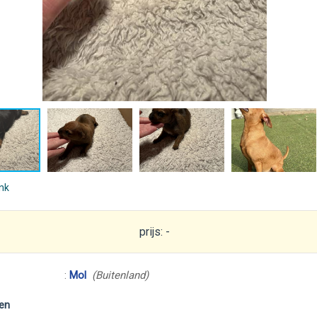
ink
prijs: -
:
Mol
(Buitenland)
en