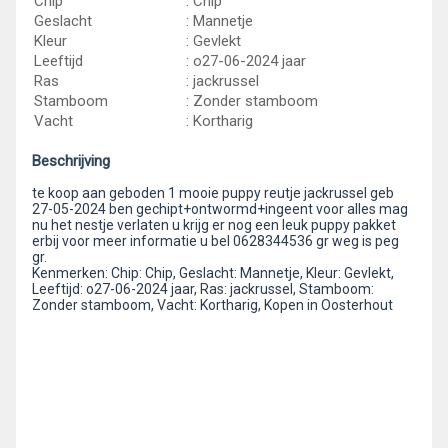
Chip
: Chip
Geslacht
: Mannetje
Kleur
: Gevlekt
Leeftijd
: o27-06-2024 jaar
Ras
: jackrussel
Stamboom
: Zonder stamboom
Vacht
: Kortharig
Beschrijving
te koop aan geboden 1 mooie puppy reutje jackrussel geb
27-05-2024 ben gechipt+ontwormd+ingeent voor alles mag
nu het nestje verlaten u krijg er nog een leuk puppy pakket
erbij voor meer informatie u bel 0628344536 gr weg is peg
gr.
Kenmerken: Chip: Chip, Geslacht: Mannetje, Kleur: Gevlekt,
Leeftijd: o27-06-2024 jaar, Ras: jackrussel, Stamboom:
Zonder stamboom, Vacht: Kortharig, Kopen in Oosterhout