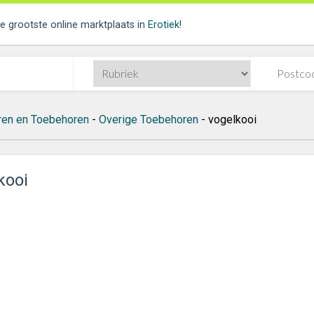
de grootste online marktplaats in
Erotiek
!
ren en Toebehoren
-
Overige Toebehoren
- vogelkooi
kooi