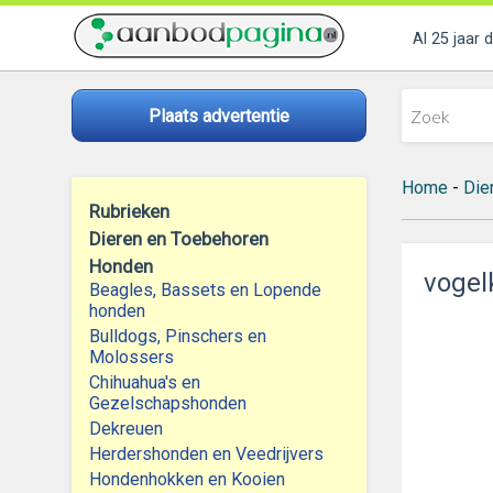
Al 25 jaar 
Plaats advertentie
Home
-
Die
Rubrieken
Dieren en Toebehoren
Honden
vogel
Beagles, Bassets en Lopende
honden
Bulldogs, Pinschers en
Molossers
Chihuahua's en
Gezelschapshonden
Dekreuen
Herdershonden en Veedrijvers
Hondenhokken en Kooien